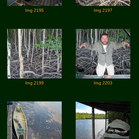
Img 2195
Img 2197
Img 2199
Img 2203