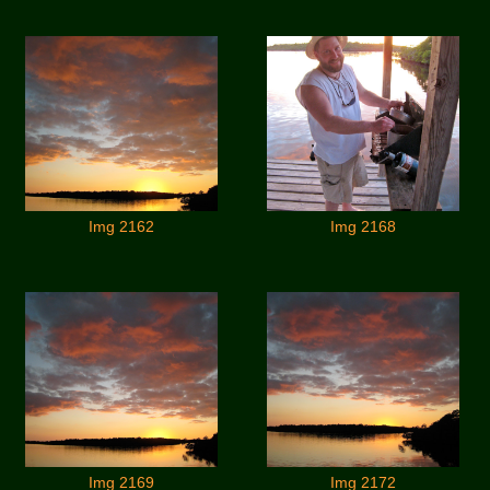
Img 2162
Img 2168
Img 2169
Img 2172