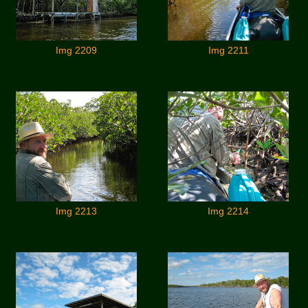
Img 2209
Img 2211
Img 2213
Img 2214