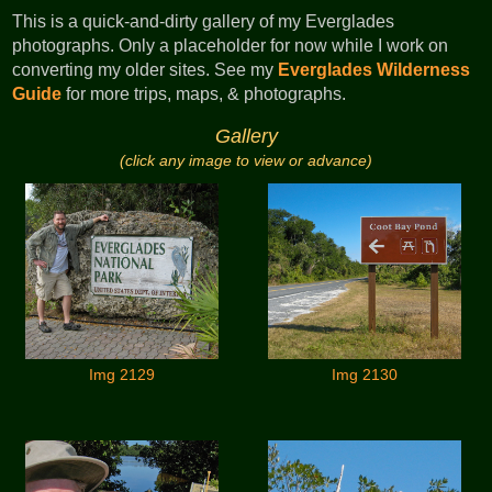
This is a quick-and-dirty gallery of my Everglades
photographs. Only a placeholder for now while I work on
converting my older sites. See my
Everglades Wilderness
Guide
for more trips, maps, & photographs.
Gallery
(click any image to view or advance)
Img 2129
Img 2130