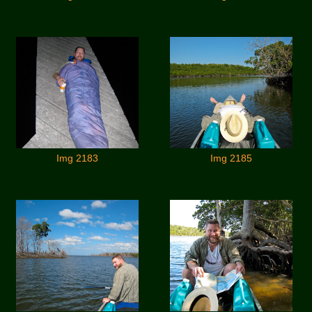
Img 2183
Img 2185